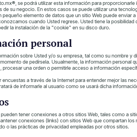
ento.mx®, se podrá utilizar esta información para proporcionar
 de su negocio. En estos casos se puede utilizar una tecnolo
n pequeño elemento de datos que un sitio Web puede enviar a
conozcamos cuando Usted regrese. Usted tiene la posibilidad d
edir la instalación de la "cookie" en su disco duro.
mación personal
rmación sobre Usted y/o su empresa, tal como su nombre y dire
l momento de pedírsela. Usualmente, la información personal que
o, procesar una orden o permitirle acceso a información especí
ncuestas a través de la Internet para entender mejor las neces
atará de informarle al usuario como se usará dicha informació
os
 pueden tener conexiones a otros sitios Web, tales como a si
mantener conexiones (links) con sitios Web que compartan los 
 o las prácticas de privacidad empleadas por otros sitios.