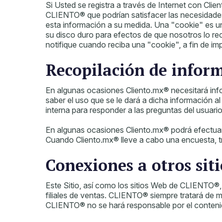
Si Usted se registra a través de Internet con Cli
CLIENTO® que podrían satisfacer las necesidades
esta información a su medida. Una "cookie" es u
su disco duro para efectos de que nosotros lo re
notifique cuando reciba una "cookie", a fin de imp
Recopilación de infor
En algunas ocasiones Cliento.mx® necesitará info
saber el uso que se le dará a dicha información a
interna para responder a las preguntas del usuari
En algunas ocasiones Cliento.mx® podrá efectuar e
Cuando Cliento.mx® lleve a cabo una encuesta, tr
Conexiones a otros siti
Este Sitio, así como los sitios Web de CLIENTO®,
filiales de ventas. CLIENTO® siempre tratará de 
CLIENTO® no se hará responsable por el contenido