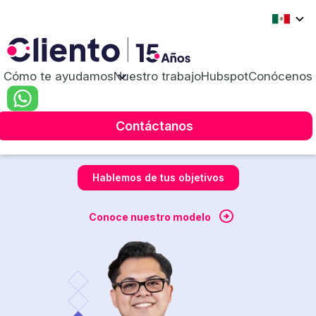
Revenue
Operations
Cómo te ayudamos
Nuestro trabajo
Hubspot
Conócenos
Te ayudamos a alinear a tus equipos y aumentar
Contáctanos
tus oportunidades de venta
Hablemos de tus objetivos
Conoce nuestro modelo